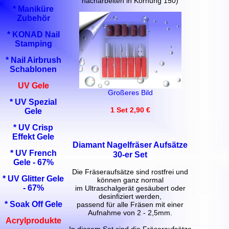
nacharbeiten in Körnung 150)
* Maniküre
Zubehör
* KONAD Nail
Stamping
* Nail Airbrush
Schablonen
UV Gele
Großeres Bild
* UV Spezial
1 Set 2,90 €
Gele
* UV Crisp
Effekt Gele
Diamant Nagelfräser Aufsätze
* UV French
30-er Set
Gele - 67%
Die Fräseraufsätze sind rostfrei und
* UV Glitter Gele
können ganz normal
- 67%
im Ultraschalgerät gesäubert oder
desinfiziert werden,
* Soak Off Gele
passend für alle Fräsen mit einer
Aufnahme von 2 - 2,5mm.
Acrylprodukte