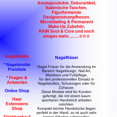
Aromaprodukte, Dekorartikel,
Italienische Taschen,
Figurformende
Designerstrumpfhosen,
Microblading & Permanent
Make-Up Zubehör,
RAIN Soul & Core und noch
einiges mehr..........☆☆☆
Nagelstudio
Nagelfräser
* Nagelstudio
Nagel Fräser für die Anwendung im
Preisliste
Bereich Nageldesign, Nail Art,
Maniküre und Fußpflege,
* Fragen &
für den professionellen Einsatz in
Antworten
Nagelstudios, Schulungen oder für
Zuhause.
Online Shop
Diese Modele sind für Kunden
gefertigt, die mit einem kaum
Haar
spürbaren Handstück arbeiten
Extensions
möchten.
Kompakt-leichte Handstücke liegen
Shop
perfekt in der Hand, so ist auch sehr
langes Arbeiten schmerzfrei.
Direktverkauf