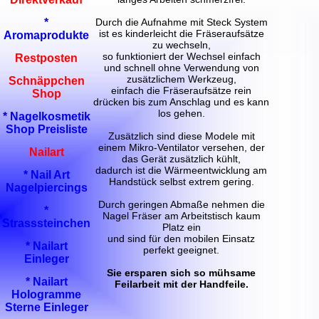
Durch die Aufnahme mit Steck System
*
ist es kinderleicht die Fräseraufsätze
Aromaprodukte
zu wechseln,
so funktioniert der Wechsel einfach
Restposten
und schnell ohne Verwendung von
zusätzlichem Werkzeug,
Schnäppchen
einfach die Fräseraufsätze rein
Shop
drücken bis zum Anschlag und es kann
los gehen.
* Nagelkosmetik
Shop Preisliste
Zusätzlich sind diese Modele mit
einem Mikro-Ventilator versehen, der
Nailart
das Gerät zusätzlich kühlt,
dadurch ist die Wärmeentwicklung am
* Nail Art
Handstück selbst extrem gering.
Nagelpiercings
Durch geringen Abmaße nehmen die
*
Nagel Fräser am Arbeitstisch kaum
Strasssteinchen
Platz ein
und sind für den mobilen Einsatz
* Nailart
perfekt geeignet.
Einleger
Sie ersparen sich so mühsame
* Nailart
Feilarbeit mit der Handfeile.
Hologramme
Sterne Einleger