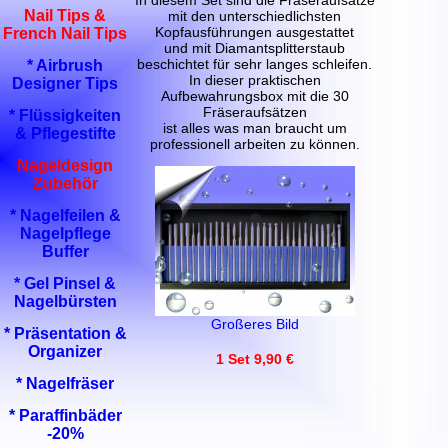
In diesem Set sind die Fräseraufsätze
Nail Tips &
mit den unterschiedlichsten
Kopfausführungen ausgestattet
French Nail Tips
und mit Diamantsplitterstaub
beschichtet für sehr langes schleifen.
* Airbrush
In dieser praktischen
Designer Tips
Aufbewahrungsbox mit die 30
Fräseraufsätzen
* Flüssigkeiten
ist alles was man braucht um
& Pflegestifte
professionell arbeiten zu können.
Nageldesign
Zubehör
* Nagelfeilen &
Nagelpflege
Buffer
* Gel Pinsel &
Nagelbürsten
Großeres Bild
* Präsentation &
Organizer
1 Set 9,90 €
* Nagelfräser
* Paraffinbäder
-20%