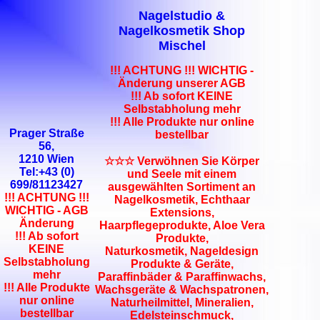
Nagelstudio &
Nagelkosmetik Shop
Mischel
!!! ACHTUNG !!! WICHTIG -
Änderung unserer AGB
!!! Ab sofort KEINE
Selbstabholung mehr
!!! Alle Produkte nur online
Prager Straße
bestellbar
56,
1210 Wien
☆☆☆ Verwöhnen Sie Körper
Tel:+43 (0)
und Seele mit einem
699/81123427
ausgewählten Sortiment an
!!! ACHTUNG !!!
Nagelkosmetik, Echthaar
WICHTIG - AGB
Extensions,
Änderung
Haarpflegeprodukte, Aloe Vera
!!! Ab sofort
Produkte,
KEINE
Naturkosmetik, Nageldesign
Selbstabholung
Produkte & Geräte,
mehr
Paraffinbäder & Paraffinwachs,
!!! Alle Produkte
Wachsgeräte & Wachspatronen,
nur online
Naturheilmittel, Mineralien,
bestellbar
Edelsteinschmuck,