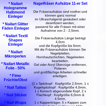
Nagelfräser Aufsätze 11-er Set
* Nailart
Hologramme
Die Fräseraufsätze sind rostfrei und
Halbmond
können ganz normal
Einleger
im Ultraschalgerät gesäubert oder
desinfiziert werden,
* Nailart Glitter
passend für alle Fräsen mit einer
Fäden Einleger
Aufnahme von 2 - 2,5mm.
* Nailart Textil
Die Fräseraufsätze Länge beträgt
Shapes
4,0cm
Einleger
und die Kopfgröße bis 6mm.
Mit die Fräseraufsätze können Sie
* Nailart
Nagelplatten,
Mikroperlen
Hornhautschichten, Nagelseiten
bearbeiten,
* Nailart Metallic
Gel oder Acryl Überzüge entfernen,
Folie - 50%
Polieren
und großflächige Arbeiten schneller
* Fimo
erledigen.
Früchte/Obst
(1 x Spitzkopf : Kopfgröße 2,5mm, 1 x
Kugelspitzkopf : Kopfgröße 4,0mm,
* Nail Tattoo
1 x Konisch abgerundete Kopf, 2 x
Flachkopf : Kopfgröße 6,0mm &
* Nail Sticker
4,5mm,
1 x Kappenträger, 5 x Kappen zum
* Nail Wraps