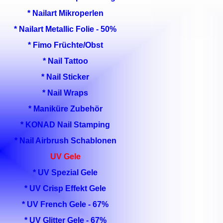
* Nailart Mikroperlen
* Nailart Metallic Folie - 50%
* Fimo Früchte/Obst
* Nail Tattoo
* Nail Sticker
* Nail Wraps
* Maniküre Zubehör
* KONAD Nail Stamping
* Nail Airbrush Schablonen
UV Gele
* UV Spezial Gele
* UV Crisp Effekt Gele
* UV French Gele - 67%
* UV Glitter Gele - 67%