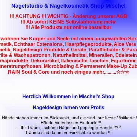
Nagelstudio & Nagelkosmetik Shop Mischel
!!! ACHTUNG !!! WICHTIG - Änderung unserer AGB
!!! Ab sofort KEINE Selbstabholung mehr
!!! Alle Produkte nur online bestellbar
öhnen Sie Körper und Seele mit einem ausgewählten Sor
etik, Echthaar Extensions, Haarpflegeprodukte, Aloe Vera
etik, Nageldesign Produkte & Geräte, Paraffinbäder & Para
te & Wachspatronen, Naturheilmittel, Mineralien, Edelste
maprodukte, Dekorartikel, Italienische Taschen, Figurform
gnerstrumpfhosen, Microblading & Permanent Make-Up Zub
RAIN Soul & Core und noch einiges mehr..........☆☆☆
Herzlich Willkommen im Mischel's Shop
Nageldesign lernen vom Profis
.. Hände stehen immer im Blickpunkt, und die sind Ihre beste Visitkarte !
... Hände hinterlassen Eindruck !!!
... Ihr Traum - schöne Nägel und gepflegte Hände ???
Träume sind da um verwirklicht zu werden !!!