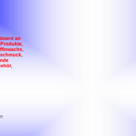
timent an
 Produkte,
ffinwachs,
inschmuck,
ende
ehör,
!!