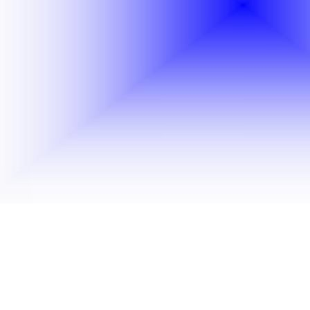
 unsere Nagelmodellage Produkte, Nagelstudio Geräte und 
im Nagelstudio - Nail Shop 21. Bez Wien direkt kaufen und 
s in unserem Nageldesign Online Shop Europaweit ganz güns
hre Nagelzubehör und Nagelkosmetik online Bestellung ge
Eingang Nagelkosmetik Online Shop