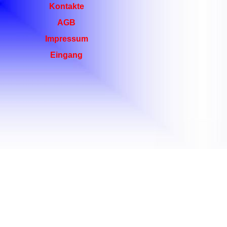
Kontakte
AGB
Impressum
Eingang
Sie können alle
sehr günstig 
oder bequem-risikolo
Wir nehmen I