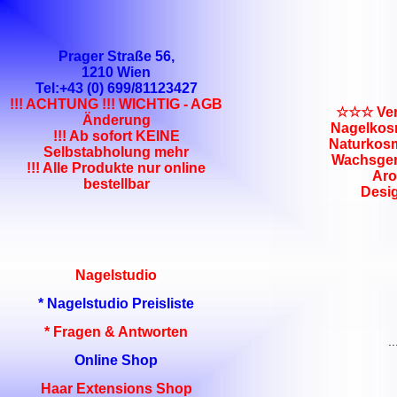
Prager Straße 56,
1210 Wien
Tel:+43 (0) 699/81123427
!!! ACHTUNG !!! WICHTIG - AGB
☆☆☆ Verw
Änderung
Nagelkosm
!!! Ab sofort KEINE
Naturkosm
Selbstabholung mehr
Wachsgerä
!!! Alle Produkte nur online
Aro
bestellbar
Desi
Nagelstudio
* Nagelstudio Preisliste
* Fragen & Antworten
.
Online Shop
Haar Extensions Shop