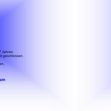
7 Jahren
it geschlossen.
en,
eam