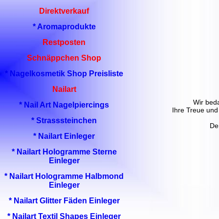
Direktverkauf
* Aromaprodukte
Restposten
Schnäppchen Shop
* Nagelkosmetik Shop Preisliste
Nailart
Wir bed
* Nail Art Nagelpiercings
Ihre Treue und
* Strasssteinchen
De
* Nailart Einleger
* Nailart Hologramme Sterne
Einleger
* Nailart Hologramme Halbmond
Einleger
* Nailart Glitter Fäden Einleger
* Nailart Textil Shapes Einleger