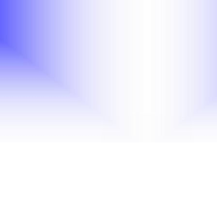
Nail Art Zubehör
selbst abholen
tig online bestellen.
rne entgegen.