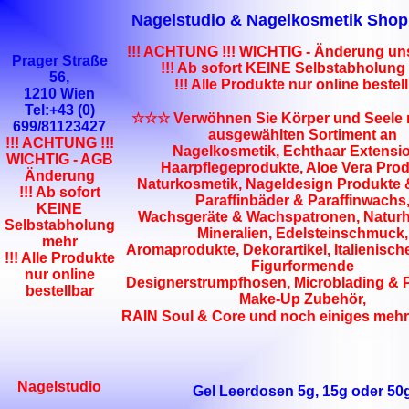
Nagelstudio & Nagelkosmetik Shop
!!! ACHTUNG !!! WICHTIG - Änderung un
Prager Straße
!!! Ab sofort KEINE Selbstabholung
56,
!!! Alle Produkte nur online bestel
1210 Wien
Tel:+43 (0)
☆☆☆ Verwöhnen Sie Körper und Seele 
699/81123427
ausgewählten Sortiment an
!!! ACHTUNG !!!
Nagelkosmetik, Echthaar Extensi
WICHTIG - AGB
Haarpflegeprodukte, Aloe Vera Prod
Änderung
Naturkosmetik, Nageldesign Produkte &
!!! Ab sofort
Paraffinbäder & Paraffinwachs
KEINE
Wachsgeräte & Wachspatronen, Naturhei
Selbstabholung
Mineralien, Edelsteinschmuck,
mehr
Aromaprodukte, Dekorartikel, Italienisch
!!! Alle Produkte
Figurformende
nur online
Designerstrumpfhosen, Microblading &
bestellbar
Make-Up Zubehör,
RAIN Soul & Core und noch einiges mehr..
Nagelstudio
Gel Leerdosen 5g, 15g oder 50