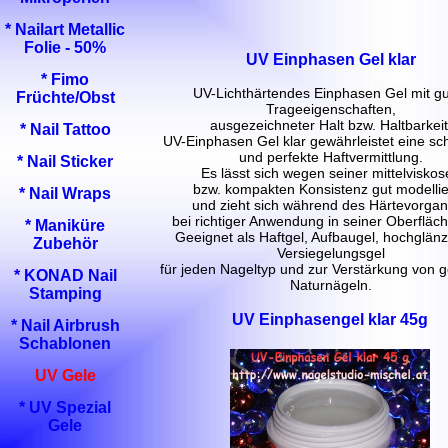
* Nailart Metallic
Folie - 50%
UV Einphasen Gel klar
* Fimo
UV-Lichthärtendes Einphasen Gel mit g
Früchte/Obst
Trageeigenschaften,
ausgezeichneter Halt bzw. Haltbarkeit
* Nail Tattoo
UV-Einphasen Gel klar gewährleistet eine s
und perfekte Haftvermittlung.
* Nail Sticker
Es lässt sich wegen seiner mittelvisko
bzw. kompakten Konsistenz gut modelli
* Nail Wraps
und zieht sich während des Härtevorga
bei richtiger Anwendung in seiner Oberfläche
* Maniküre
Geeignet als Haftgel, Aufbaugel, hochglän
Zubehör
Versiegelungsgel
für jeden Nageltyp und zur Verstärkung von
* KONAD Nail
Naturnägeln.
Stamping
UV Einphasengel klar 45g
* Nail Airbrush
Schablonen
UV Gele
* UV Spezial
Gele