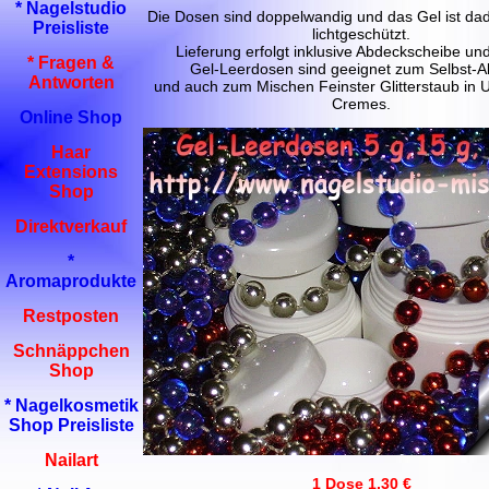
* Nagelstudio
Die Dosen sind doppelwandig und das Gel ist dad
Preisliste
lichtgeschützt.
Lieferung erfolgt inklusive Abdeckscheibe un
* Fragen &
Gel-Leerdosen sind geeignet zum Selbst-Ab
Antworten
und auch zum Mischen Feinster Glitterstaub in 
Cremes.
Online Shop
Haar
Extensions
Shop
Direktverkauf
*
Aromaprodukte
Restposten
Schnäppchen
Shop
* Nagelkosmetik
Shop Preisliste
Nailart
1 Dose 1,30 €