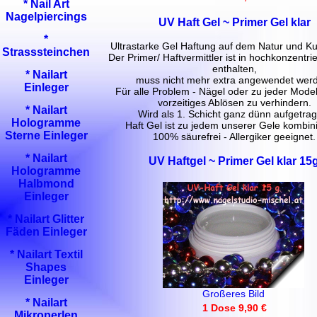
* Nail Art
Nagelpiercings
UV Haft Gel ~ Primer Gel klar
*
Ultrastarke Gel Haftung auf dem Natur und Ku
Strasssteinchen
Der Primer/ Haftvermittler ist in hochkonzentri
enthalten,
* Nailart
muss nicht mehr extra angewendet wer
Einleger
Für alle Problem - Nägel oder zu jeder Mode
vorzeitiges Ablösen zu verhindern.
* Nailart
Wird als 1. Schicht ganz dünn aufgetrag
Hologramme
Haft Gel ist zu jedem unserer Gele kombini
Sterne Einleger
100% säurefrei - Allergiker geeignet.
* Nailart
UV Haftgel ~ Primer Gel klar 15
Hologramme
Halbmond
Einleger
* Nailart Glitter
Fäden Einleger
* Nailart Textil
Shapes
Einleger
Großeres Bild
* Nailart
1 Dose 9,90 €
Mikroperlen