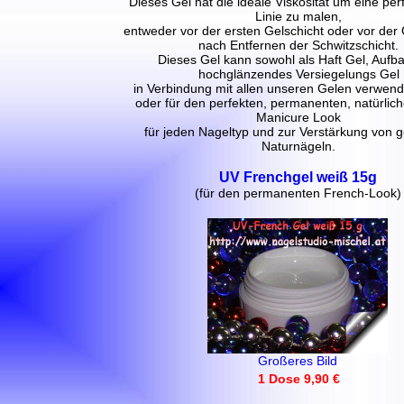
Dieses Gel hat die ideale Viskosität um eine per
Linie zu malen,
entweder vor der ersten Gelschicht oder vor der 
nach Entfernen der Schwitzschicht.
Dieses Gel kann sowohl als Haft Gel, Aufba
hochglänzendes Versiegelungs Gel
in Verbindung mit allen unseren Gelen verwend
oder für den perfekten, permanenten, natürlic
Manicure Look
für jeden Nageltyp und zur Verstärkung von
Naturnägeln.
UV Frenchgel weiß 15g
(für den permanenten French-Look)
Großeres Bild
1 Dose 9,90 €