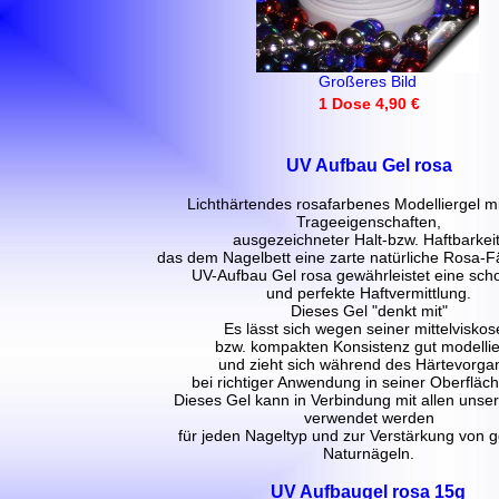
Großeres Bild
1 Dose 4,90 €
UV Aufbau Gel rosa
Lichthärtendes rosafarbenes Modelliergel m
Trageeigenschaften,
ausgezeichneter Halt-bzw. Haftbarkeit
das dem Nagelbett eine zarte natürliche Rosa-F
UV-Aufbau Gel rosa gewährleistet eine sc
und perfekte Haftvermittlung.
Dieses Gel "denkt mit"
Es lässt sich wegen seiner mittelvisko
bzw. kompakten Konsistenz gut modelli
und zieht sich während des Härtevorga
bei richtiger Anwendung in seiner Oberfläche
Dieses Gel kann in Verbindung mit allen unse
verwendet werden
für jeden Nageltyp und zur Verstärkung von
Naturnägeln.
UV Aufbaugel rosa 15g