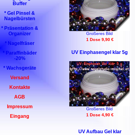
Buffer
* Gel Pinsel &
Nagelbürsten
* Präsentation &
Organizer
Großeres Bild
1 Dose 9,90 €
* Nagelfräser
UV Einphasengel klar 5g
* Paraffinbäder
-20%
* Wachsgeräte
Versand
Kontakte
AGB
Impressum
Großeres Bild
1 Dose 4,90 €
Eingang
UV Aufbau Gel klar