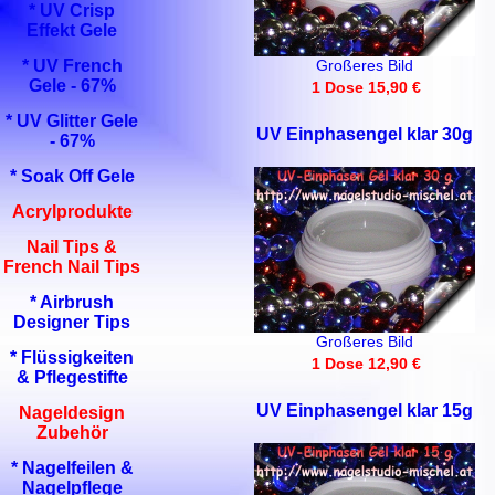
* UV Crisp
Effekt Gele
* UV French
Großeres Bild
Gele - 67%
1 Dose 15,90 €
* UV Glitter Gele
UV Einphasengel klar 30g
- 67%
* Soak Off Gele
Acrylprodukte
Nail Tips &
French Nail Tips
* Airbrush
Designer Tips
Großeres Bild
* Flüssigkeiten
1 Dose 12,90 €
& Pflegestifte
UV Einphasengel klar 15g
Nageldesign
Zubehör
* Nagelfeilen &
Nagelpflege